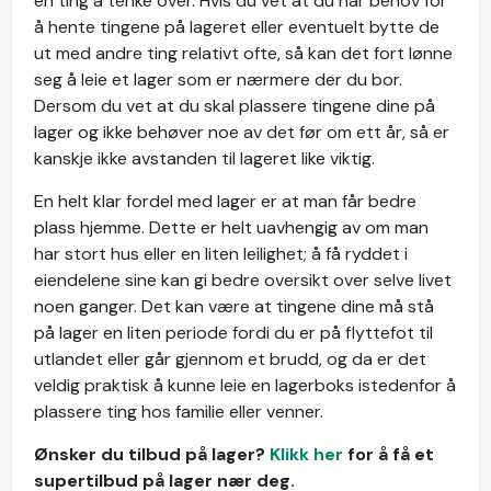
en ting å tenke over. Hvis du vet at du har behov for
å hente tingene på lageret eller eventuelt bytte de
ut med andre ting relativt ofte, så kan det fort lønne
seg å leie et lager som er nærmere der du bor.
Dersom du vet at du skal plassere tingene dine på
lager og ikke behøver noe av det før om ett år, så er
kanskje ikke avstanden til lageret like viktig.
En helt klar fordel med lager er at man får bedre
plass hjemme. Dette er helt uavhengig av om man
har stort hus eller en liten leilighet; å få ryddet i
eiendelene sine kan gi bedre oversikt over selve livet
noen ganger. Det kan være at tingene dine må stå
på lager en liten periode fordi du er på flyttefot til
utlandet eller går gjennom et brudd, og da er det
veldig praktisk å kunne leie en lagerboks istedenfor å
plassere ting hos familie eller venner.
Ønsker du tilbud på lager?
Klikk her
for å få et
supertilbud på lager nær deg.