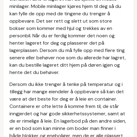
minilager. Mobile minilager kjøres hjem til deg så du
kan fylle de opp med de tingene du trenger å
oppbevare. Det ser rett og slett ut som store
bokser som kommer med hjul og trekkes av en
personbil. Når du er ferdig kommer det noen og
henter lageret for deg og plasserer det på
lagerplassen. Dersom du må fylle opp med flere ting
senere eller behøver noe som du allerede har lagret,
kan du bestille lageret ditt hjem på døren igjen og
hente det du behøver.
Dersom du ikke trenger å tenke på temperatur og i
tillegg har mange eiendeler å oppbevare så kan det
være at det beste for deg er å leie en container.
Containere er ofte lette å komme frem til, de står
inngjerdet og har gode sikkerhetssystemer, samt at
de er rimelige å leie. En lagerbod på den andre siden,
er en bod som kan minne om boder man finner i
både blokker og eneboliger, men de er alle plassert