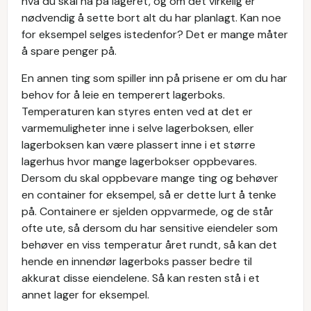
hva du skal ha på lageret, og om det virkelig er
nødvendig å sette bort alt du har planlagt. Kan noe
for eksempel selges istedenfor? Det er mange måter
å spare penger på.
En annen ting som spiller inn på prisene er om du har
behov for å leie en temperert lagerboks.
Temperaturen kan styres enten ved at det er
varmemuligheter inne i selve lagerboksen, eller
lagerboksen kan være plassert inne i et større
lagerhus hvor mange lagerbokser oppbevares.
Dersom du skal oppbevare mange ting og behøver
en container for eksempel, så er dette lurt å tenke
på. Containere er sjelden oppvarmede, og de står
ofte ute, så dersom du har sensitive eiendeler som
behøver en viss temperatur året rundt, så kan det
hende en innendør lagerboks passer bedre til
akkurat disse eiendelene. Så kan resten stå i et
annet lager for eksempel.