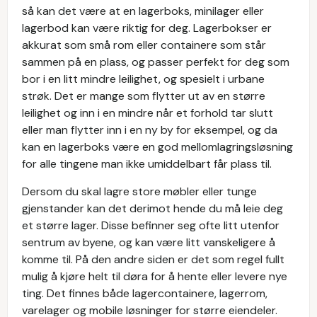
så kan det være at en lagerboks, minilager eller
lagerbod kan være riktig for deg. Lagerbokser er
akkurat som små rom eller containere som står
sammen på en plass, og passer perfekt for deg som
bor i en litt mindre leilighet, og spesielt i urbane
strøk. Det er mange som flytter ut av en større
leilighet og inn i en mindre når et forhold tar slutt
eller man flytter inn i en ny by for eksempel, og da
kan en lagerboks være en god mellomlagringsløsning
for alle tingene man ikke umiddelbart får plass til.
Dersom du skal lagre store møbler eller tunge
gjenstander kan det derimot hende du må leie deg
et større lager. Disse befinner seg ofte litt utenfor
sentrum av byene, og kan være litt vanskeligere å
komme til. På den andre siden er det som regel fullt
mulig å kjøre helt til døra for å hente eller levere nye
ting. Det finnes både lagercontainere, lagerrom,
varelager og mobile løsninger for større eiendeler.