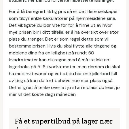
student; her kan du forvente rabatterte løsninger.
For å få beregnet riktig pris så er det flere selskaper
som tilbyr enkle kalkulatorer på hjemmesidene sine.
Det viktigste du bør vite før for å finne ut av hvor
mye prisen blir i ditt tilfelle, er å ha oversikt over stor
plass du trenger. Det er som regel dette som vil
bestemme prisen. Hvis du skal flytte alle tingene og
møblene dine fra en leilighet på rundt 50
kvadratmeter kan du regne med å måtte leie en
lagerboks på 5-6 kvadratmeter, men dersom du skal
ha med hvitevarer og vet at du har en kjellerbod full
av ting så kan du fort behøve noe mer plass også.
Det er greit å tenke over at jo større plass du leier, jo
mer vil det koste deg i måneden.
Få et supertilbud på lager nær