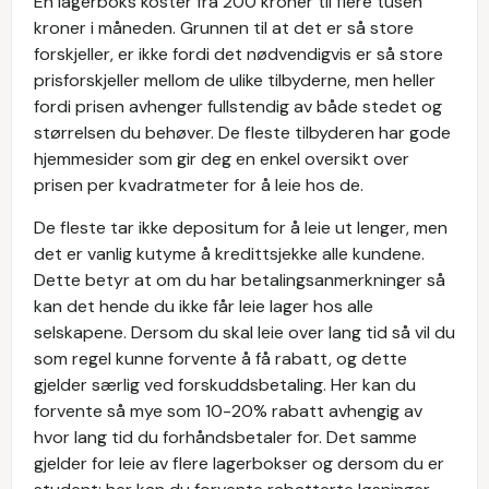
En lagerboks koster fra 200 kroner til flere tusen
kroner i måneden. Grunnen til at det er så store
forskjeller, er ikke fordi det nødvendigvis er så store
prisforskjeller mellom de ulike tilbyderne, men heller
fordi prisen avhenger fullstendig av både stedet og
størrelsen du behøver. De fleste tilbyderen har gode
hjemmesider som gir deg en enkel oversikt over
prisen per kvadratmeter for å leie hos de.
De fleste tar ikke depositum for å leie ut lenger, men
det er vanlig kutyme å kredittsjekke alle kundene.
Dette betyr at om du har betalingsanmerkninger så
kan det hende du ikke får leie lager hos alle
selskapene. Dersom du skal leie over lang tid så vil du
som regel kunne forvente å få rabatt, og dette
gjelder særlig ved forskuddsbetaling. Her kan du
forvente så mye som 10-20% rabatt avhengig av
hvor lang tid du forhåndsbetaler for. Det samme
gjelder for leie av flere lagerbokser og dersom du er