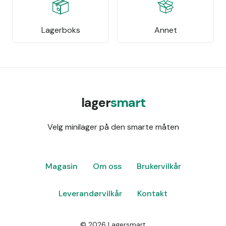
Lagerboks
Annet
lager
smart
Velg minilager på den smarte måten
Magasin
Om oss
Brukervilkår
Leverandørvilkår
Kontakt
©
2026
Lagersmart