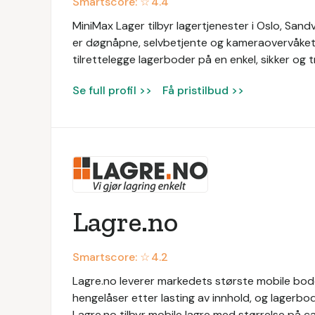
Smartscore: ☆
4.4
MiniMax Lager tilbyr lagertjenester i Oslo, Sand
er døgnåpne, selvbetjente og kameraovervåket. 
tilrettelegge lagerboder på en enkel, sikker og 
Se full profil >>
Få pristilbud >>
Lagre.no
Smartscore: ☆
4.2
Lagre.no leverer markedets største mobile boder
hengelåser etter lasting av innhold, og lagerbo
Lagre.no tilbyr mobile lagre med størrelse på c