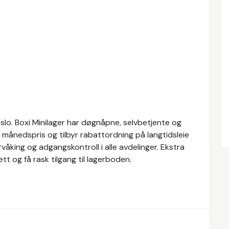
Oslo. Boxi Minilager har døgnåpne, selvbetjente og
t månedspris og tilbyr rabattordning på langtidsleie
våking og adgangskontroll i alle avdelinger. Ekstra
ett og få rask tilgang til lagerboden.