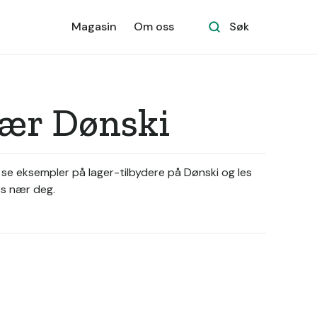
Magasin
Om oss
Søk
 nær Dønski
å se eksempler på lager-tilbydere på Dønski og les
ss nær deg.