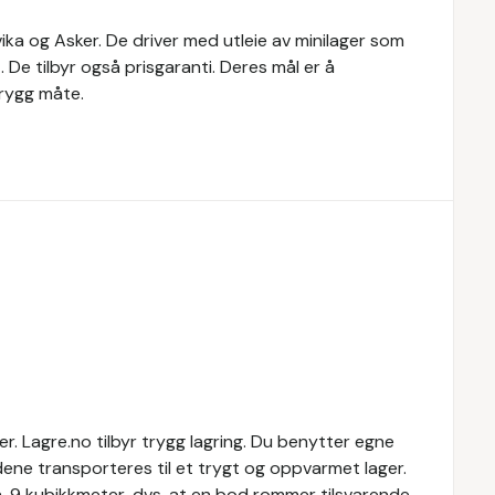
vika og Asker. De driver med utleie av minilager som
De tilbyr også prisgaranti. Deres mål er å
trygg måte.
. Lagre.no tilbyr trygg lagring. Du benytter egne
dene transporteres til et trygt og oppvarmet lager.
a. 9 kubikkmeter, dvs. at en bod rommer tilsvarende