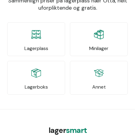
Sammenlign priser på lagerplass nær Otta, helt
uforpliktende og gratis.
Lagerplass
Minilager
Lagerboks
Annet
lager
smart