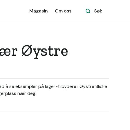
Magasin
Om oss
Søk
nær Øystre
med å se eksempler på lager-tilbydere i Øystre Slidre
agerplass nær deg.