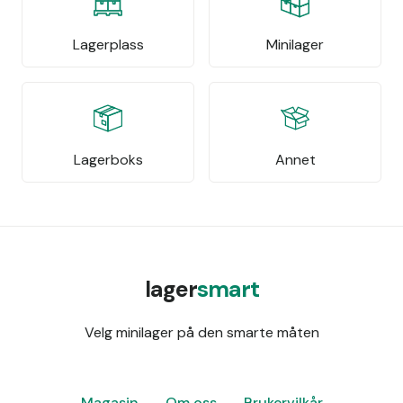
Lagerplass
Minilager
Lagerboks
Annet
lager
smart
Velg minilager på den smarte måten
Magasin
Om oss
Brukervilkår