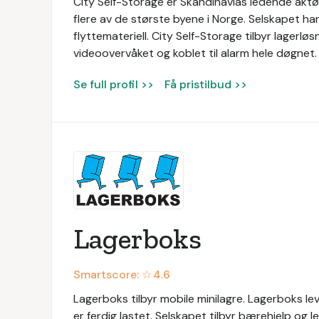
City Self-Storage er Skandinavias ledende aktør i
flere av de største byene i Norge. Selskapet har
flyttemateriell. City Self-Storage tilbyr lagerl
videoovervåket og koblet til alarm hele døgnet.
Se full profil >>
Få pristilbud >>
Lagerboks
Smartscore: ☆
4.6
Lagerboks tilbyr mobile minilagre. Lagerboks l
er ferdig lastet. Selskapet tilbyr bærehjelp og l