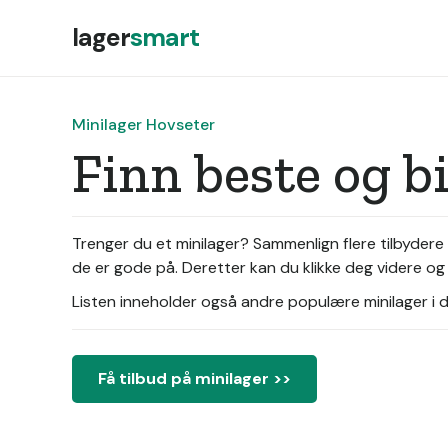
lager
smart
Minilager Hovseter
Finn beste og b
Trenger du et minilager? Sammenlign flere tilbydere 
de er gode på. Deretter kan du klikke deg videre og 
Listen inneholder også andre populære minilager i di
Få tilbud på minilager >>