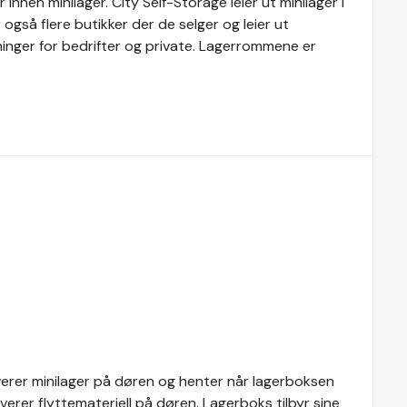
nnen minilager. City Self-Storage leier ut minilager i
 også flere butikker der de selger og leier ut
øsninger for bedrifter og private. Lagerrommene er
everer minilager på døren og henter når lagerboksen
everer flyttemateriell på døren. Lagerboks tilbyr sine