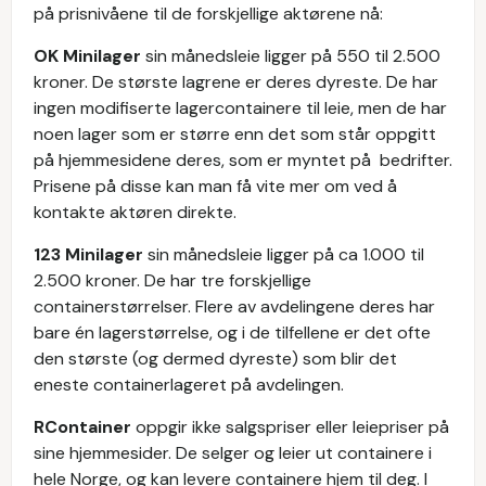
på prisnivåene til de forskjellige aktørene nå:
OK Minilager
sin månedsleie ligger på 550 til 2.500
kroner. De største lagrene er deres dyreste. De har
ingen modifiserte lagercontainere til leie, men de har
noen lager som er større enn det som står oppgitt
på hjemmesidene deres, som er myntet på bedrifter.
Prisene på disse kan man få vite mer om ved å
kontakte aktøren direkte.
123 Minilager
sin månedsleie ligger på ca 1.000 til
2.500 kroner. De har tre forskjellige
containerstørrelser. Flere av avdelingene deres har
bare én lagerstørrelse, og i de tilfellene er det ofte
den største (og dermed dyreste) som blir det
eneste containerlageret på avdelingen.
RContainer
oppgir ikke salgspriser eller leiepriser på
sine hjemmesider. De selger og leier ut containere i
hele Norge, og kan levere containere hjem til deg. I