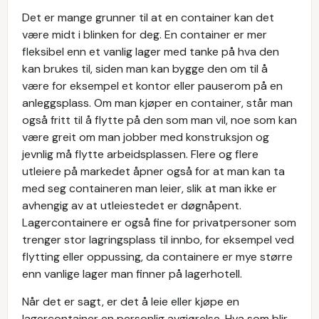
Det er mange grunner til at en container kan det
være midt i blinken for deg. En container er mer
fleksibel enn et vanlig lager med tanke på hva den
kan brukes til, siden man kan bygge den om til å
være for eksempel et kontor eller pauserom på en
anleggsplass. Om man kjøper en container, står man
også fritt til å flytte på den som man vil, noe som kan
være greit om man jobber med konstruksjon og
jevnlig må flytte arbeidsplassen. Flere og flere
utleiere på markedet åpner også for at man kan ta
med seg containeren man leier, slik at man ikke er
avhengig av at utleiestedet er døgnåpent.
Lagercontainere er også fine for privatpersoner som
trenger stor lagringsplass til innbo, for eksempel ved
flytting eller oppussing, da containere er mye større
enn vanlige lager man finner på lagerhotell.
Når det er sagt, er det å leie eller kjøpe en
lagercontainer en personlig avgjørelse. Hva som blir