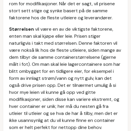
rom for modifikasjoner. Når det er sagt, vil prisene
stort sett stige og synke basert på de samme
faktorene hos de fleste utleiere og leverandører.
Størrelsen
vil være en av de viktigste faktorene,
enten man skal kjøpe eller leie. Prisen stiger
naturligvis i takt med størrelsen. Denne faktoren vil
være nokså lik hos de fleste utleiere, siden mange av
dem tilbyr de samme containerstørrelsene (gjerne
målt i fot). Om man skal leie lagercontainere som har
blitt ombygget for en tidligere eier, for eksempel i
form av innlagt strøm/vann og nytt gulv, kan det
også drive prisen opp. Det er tilnærmet umulig å si
hvor mye leien vil kunne gå opp ved gitte
modifikasjoner, siden disse kan variere ekstremt, og
hver container er unik; her må du nesten gå fra
utleier til utleier og se hva de har å tilby, men det er
ikke usannsynlig at du vil kunne finne en container
som er helt perfekt for nettopp dine behov.