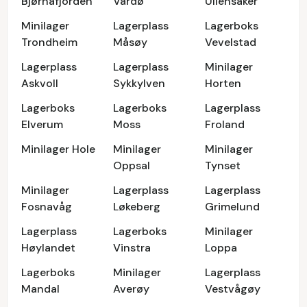
Bjørnafjorden
Vardø
Ullensaker
Minilager
Lagerplass
Lagerboks
Trondheim
Måsøy
Vevelstad
Lagerplass
Lagerplass
Minilager
Askvoll
Sykkylven
Horten
Lagerboks
Lagerboks
Lagerplass
Elverum
Moss
Froland
Minilager Hole
Minilager
Minilager
Oppsal
Tynset
Minilager
Lagerplass
Lagerplass
Fosnavåg
Løkeberg
Grimelund
Lagerplass
Lagerboks
Minilager
Høylandet
Vinstra
Loppa
Lagerboks
Minilager
Lagerplass
Mandal
Averøy
Vestvågøy