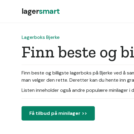
lager
smart
Lagerboks Bjerke
Finn beste og b
Finn beste og billigste lagerboks på Bjerke ved å s
man velger den rette. Deretter kan du hente inn gra
Listen inneholder også andre populære minilager i di
Få tilbud på minilager >>