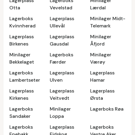
Lagerplass
Lagerboks
Minilager
Otta
Vevelstad
Lærdal
Lagerboks
Lagerplass
Minilager Midt-
Kvinnherad
Ullevål
Telemark
Lagerplass
Lagerplass
Minilager
Birkenes
Gausdal
Åfjord
Minilager
Lagerboks
Minilager
Bekkelaget
Færder
Værøy
Lagerboks
Lagerplass
Lagerplass
Lambertseter
Ulven
Hamar
Lagerplass
Lagerplass
Lagerplass
Kirkenes
Veitvedt
Ørsta
Lagerboks
Minilager
Lagerboks Røa
Sandaker
Loppa
Lagerboks
Lagerplass
Lagerboks
Enebakk
Eidskog
Vestre Aker