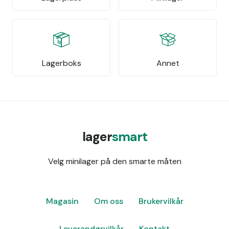
Lagerboks
Annet
lager
smart
Velg minilager på den smarte måten
Magasin
Om oss
Brukervilkår
Leverandørvilkår
Kontakt