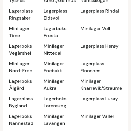
Tysnes
Åmot/Geithus
Namsskogan
Lagerplass
Lagerplass
Lagerplass Rindal
Ringsaker
Eidsvoll
Minilager
Lagerboks
Minilager Voll
Time
Frosta
Lagerboks
Minilager
Lagerplass Herøy
Vegårshei
Nittedal
Minilager
Minilager
Lagerplass
Nord-Fron
Enebakk
Finnsnes
Lagerboks
Minilager
Minilager
Ålgård
Aukra
Knarrevik/Straume
Lagerplass
Lagerboks
Lagerplass Lurøy
Bygland
Lørenskog
Lagerboks
Minilager
Minilager Valler
Nannestad
Lavangen