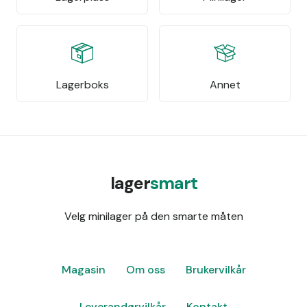
Lagerboks
Annet
lager
smart
Velg minilager på den smarte måten
Magasin
Om oss
Brukervilkår
Leverandørvilkår
Kontakt