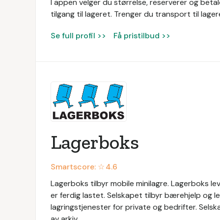
I appen velger du størrelse, reserverer og betal
tilgang til lageret. Trenger du transport til lage
Se full profil >>
Få pristilbud >>
Lagerboks
Smartscore: ☆
4.6
Lagerboks tilbyr mobile minilagre. Lagerboks l
er ferdig lastet. Selskapet tilbyr bærehjelp og l
lagringstjenester for private og bedrifter. Sels
av arkiv.