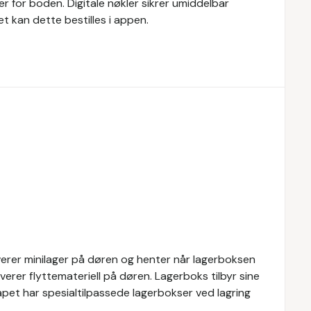
er for boden. Digitale nøkler sikrer umiddelbar
ret kan dette bestilles i appen.
everer minilager på døren og henter når lagerboksen
everer flyttemateriell på døren. Lagerboks tilbyr sine
kapet har spesialtilpassede lagerbokser ved lagring