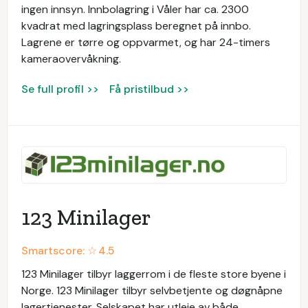
ingen innsyn. Innbolagring i Våler har ca. 2300
kvadrat med lagringsplass beregnet på innbo.
Lagrene er tørre og oppvarmet, og har 24-timers
kameraovervåkning.
Se full profil >>
Få pristilbud >>
123 Minilager
Smartscore: ☆
4.5
123 Minilager tilbyr laggerrom i de fleste store byene i
Norge. 123 Minilager tilbyr selvbetjente og døgnåpne
lagertjenester. Selskapet har utleie av både