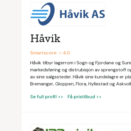
Håvik
Smartscore: ☆
4.0
Håvik tilbyr lagerrom i Sogn og Fjordane og Sun
markedsføring og distrubisjon av sprengstoff o
av sine salgssteder. Håvik sine kundelagre er pla
Bremanger, Gloppen, Flora, Hyllestad og Askvoll
Se full profil >>
Få pristilbud >>