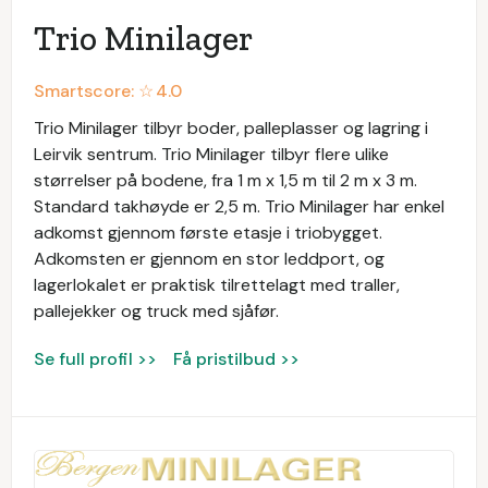
Trio Minilager
Smartscore: ☆
4.0
Trio Minilager tilbyr boder, palleplasser og lagring i
Leirvik sentrum. Trio Minilager tilbyr flere ulike
størrelser på bodene, fra 1 m x 1,5 m til 2 m x 3 m.
Standard takhøyde er 2,5 m. Trio Minilager har enkel
adkomst gjennom første etasje i triobygget.
Adkomsten er gjennom en stor leddport, og
lagerlokalet er praktisk tilrettelagt med traller,
pallejekker og truck med sjåfør.
Se full profil >>
Få pristilbud >>