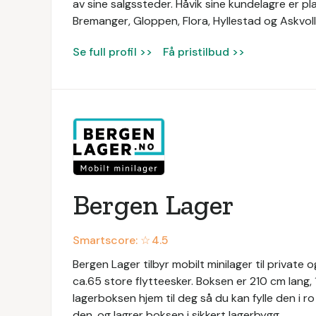
av sine salgssteder. Håvik sine kundelagre er pla
Bremanger, Gloppen, Flora, Hyllestad og Askvoll
Se full profil >>
Få pristilbud >>
Bergen Lager
Smartscore: ☆
4.5
Bergen Lager tilbyr mobilt minilager til private
ca.65 store flytteesker. Boksen er 210 cm lang
lagerboksen hjem til deg så du kan fylle den i r
den, og lagrer boksen i sikkert lagerbygg.