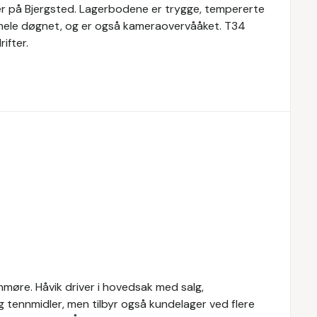
ger på Bjergsted. Lagerbodene er trygge, tempererte
pp hele døgnet, og er også kameraovervååket. T34
ifter.
nmøre. Håvik driver i hovedsak med salg,
g tennmidler, men tilbyr også kundelager ved flere