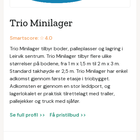
Trio Minilager
Smartscore: ☆
4.0
Trio Minilager tilbyr boder, palleplasser og lagring i
Leirvik sentrum. Trio Minilager tilbyr flere ulike
størrelser på bodene, fra 1 m x 1,5 m til 2 m x 3 m.
Standard takhøyde er 2,5 m. Trio Minilager har enkel
adkomst gjennom første etasje i triobygget.
Adkomsten er gjennom en stor leddport, og
lagerlokalet er praktisk tilrettelagt med traller,
pallejekker og truck med sjåfør.
Se full profil >>
Få pristilbud >>