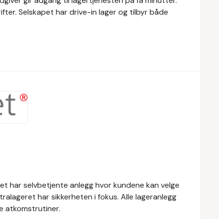
rådgiver gir adgang til lagertjenesten på få minutter.
ifter. Selskapet har drive-in lager og tilbyr både
eret har selvbetjente anlegg hvor kundene kan velge
ralageret har sikkerheten i fokus. Alle lageranlegg
e atkomstrutiner.