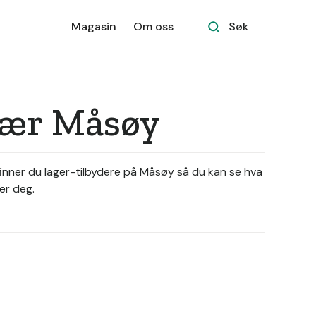
Magasin
Om oss
Søk
 nær Måsøy
 finner du lager-tilbydere på Måsøy så du kan se hva
ær deg.