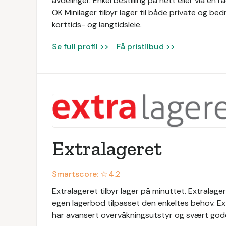
avdelinger. Enkel bestilling på nett eller via en 
OK Minilager tilbyr lager til både private og bedr
korttids- og langtidsleie.
Se full profil >>
Få pristilbud >>
Extralageret
Smartscore: ☆
4.2
Extralageret tilbyr lager på minuttet. Extralag
egen lagerbod tilpasset den enkeltes behov. Ext
har avansert overvåkningsutstyr og svært god