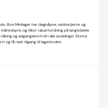
Oslo. Boxi Minilager har døgnåpne, selvbetjente og
t månedspris og tilbyr rabattordning på langtidsleie
våking og adgangskontroll i alle avdelinger. Ekstra
ett og få rask tilgang til lagerboden.