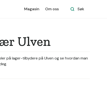
Magasin
Om oss
Søk
 nær Ulven
mpler på lager-tilbydere på Ulven og se hvordan man
 deg.