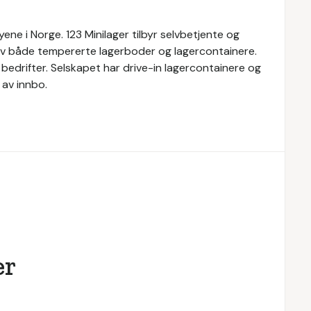
yene i Norge. 123 Minilager tilbyr selvbetjente og
 av både tempererte lagerboder og lagercontainere.
g bedrifter. Selskapet har drive-in lagercontainere og
av innbo.
er