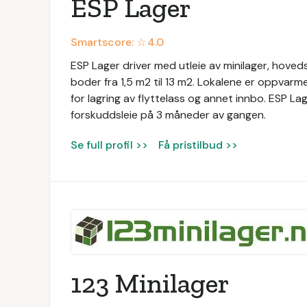
ESP Lager
Smartscore: ☆
4.0
ESP Lager driver med utleie av minilager, hove
boder fra 1,5 m2 til 13 m2. Lokalene er oppvarm
for lagring av flyttelass og annet innbo. ESP L
forskuddsleie på 3 måneder av gangen.
Se full profil >>
Få pristilbud >>
123 Minilager