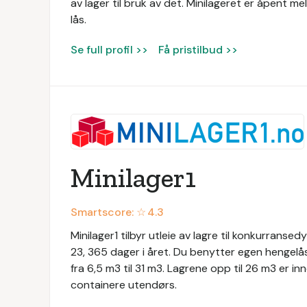
av lager til bruk av det. Minilageret er åpent m
lås.
Se full profil >>
Få pristilbud >>
Minilager1
Smartscore: ☆
4.3
Minilager1 tilbyr utleie av lagre til konkurransed
23, 365 dager i året. Du benytter egen hengelås p
fra 6,5 m3 til 31 m3. Lagrene opp til 26 m3 er in
containere utendørs.