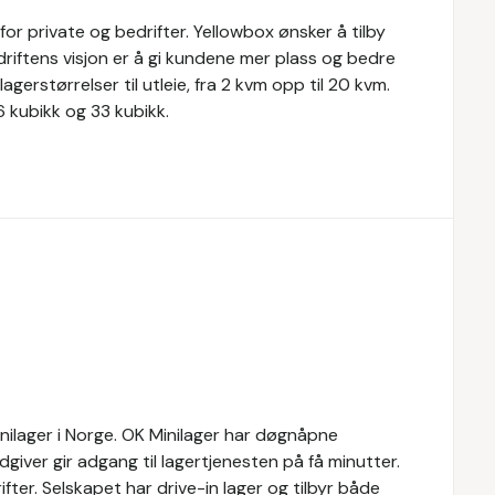
for private og bedrifter. Yellowbox ønsker å tilby
Bedriftens visjon er å gi kundene mer plass og bedre
agerstørrelser til utleie, fra 2 kvm opp til 20 kvm.
6 kubikk og 33 kubikk.
inilager i Norge. OK Minilager har døgnåpne
rådgiver gir adgang til lagertjenesten på få minutter.
ifter. Selskapet har drive-in lager og tilbyr både