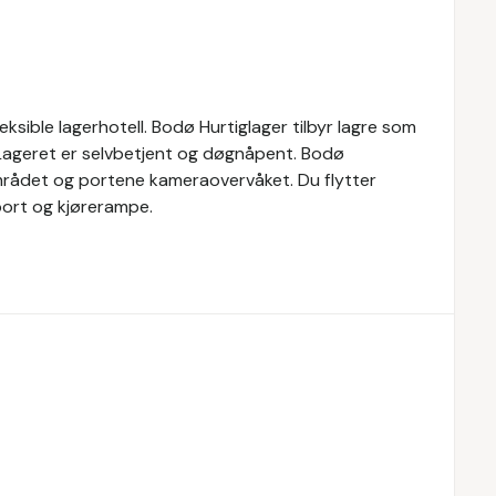
ksible lagerhotell. Bodø Hurtiglager tilbyr lagre som
 Lageret er selvbetjent og døgnåpent. Bodø
eområdet og portene kameraovervåket. Du flytter
sport og kjørerampe.