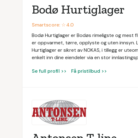
Bodø Hurtiglager
Smartscore: ☆
4.0
Bodø Hurtiglager er Bodøs rimeligste og mest fle
er oppvarmet, tørre, opplyste og uten innsyn.
Hurtiglager er sikret av NOKAS, i tillegg er ut
enkelt inn dine eiendeler via en stor innlasting
Se full profil >>
Få pristilbud >>
Antonsen T-line