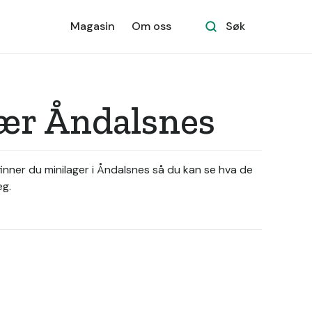
Magasin
Om oss
Søk
nær Åndalsnes
finner du minilager i Åndalsnes så du kan se hva de
eg.