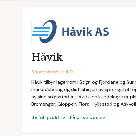
Håvik
Smartscore: ☆
4.0
Håvik tilbyr lagerrom i Sogn og Fjordane og Sun
markedsføring og distrubisjon av sprengstoff o
av sine salgssteder. Håvik sine kundelagre er pla
Bremanger, Gloppen, Flora, Hyllestad og Askvoll
Se full profil >>
Få pristilbud >>