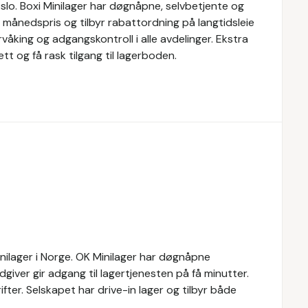
Oslo. Boxi Minilager har døgnåpne, selvbetjente og
t månedspris og tilbyr rabattordning på langtidsleie
våking og adgangskontroll i alle avdelinger. Ekstra
ett og få rask tilgang til lagerboden.
inilager i Norge. OK Minilager har døgnåpne
rådgiver gir adgang til lagertjenesten på få minutter.
ifter. Selskapet har drive-in lager og tilbyr både