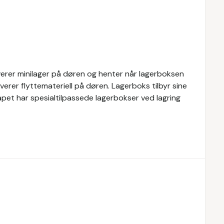
everer minilager på døren og henter når lagerboksen
everer flyttemateriell på døren. Lagerboks tilbyr sine
kapet har spesialtilpassede lagerbokser ved lagring