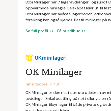
Boxi Minilager har 7 lageravdelinger i og rundt 
oppvarmede minilagre. Selskapet leier ut til fas
Boxi Minilager har avlåste lagerboder, videoover
forsikring kan også kjøpes. Bestill minilager på n
Se full profil >>
Få pristilbud >>
OK Minilager
Smartscore: ☆
4.9
OK Minilager er den nest største utleieren av m
avdelinger. Enkel bestilling på nett eller via en 
OK Minilager tilbyr lager til både private og bedr
korttids- og langtidsleie.