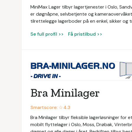
MiniMax Lager tilbyr lagertjenester i Oslo, Sand
er døgnåpne, selvbetjente og kameraovervåket. 
tilrettelegge lagerboder på en enkel, sikker og 
Se full profil >>
Få pristilbud >>
Bra Minilager
Smartscore: ☆
4.3
Bra Minilager tilbyr fleksible lagerløsninger for 
mobilt flyttelager i Oslo, Moss, Drøbak, Vinter
døgnet og alle dager i året. Bedriften tilbyr bes