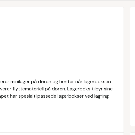
everer minilager på døren og henter når lagerboksen
everer flyttemateriell på døren. Lagerboks tilbyr sine
kapet har spesialtilpassede lagerbokser ved lagring