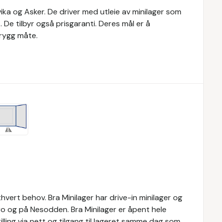
vika og Asker. De driver med utleie av minilager som
De tilbyr også prisgaranti. Deres mål er å
trygg måte.
ethvert behov. Bra Minilager har drive-in minilager og
bro og på Nesodden. Bra Minilager er åpent hele
tilling via nett og tilgang til lageret samme dag som