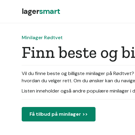
lager
smart
Minilager Rødtvet
Finn beste og b
Vil du finne beste og billigste minilager på Rødtve
hvordan du velger rett. Om du ønsker kan du navigere
Listen inneholder også andre populære minilager i di
Få tilbud på minilager >>