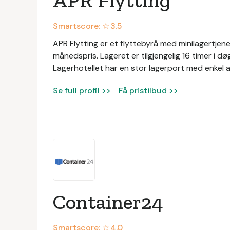
APR Flytting
Smartscore: ☆
3.5
APR Flytting er et flyttebyrå med minilagertjenes
månedspris. Lageret er tilgjengelig 16 timer i d
Lagerhotellet har en stor lagerport med enkel 
Se full profil >>
Få pristilbud >>
Container24
Smartscore: ☆
4.0