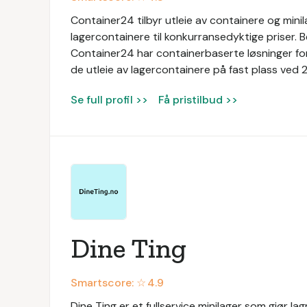
Container24 tilbyr utleie av containere og mini
lagercontainere til konkurransedyktige priser. Bed
Container24 har containerbaserte løsninger for
de utleie av lagercontainere på fast plass ved 2
Se full profil >>
Få pristilbud >>
Dine Ting
Smartscore: ☆
4.9
Dine Ting er et fullservice minilager som gjør la