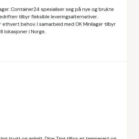
lager. Container24 spesialiser seg på nye og brukte
riften tilbyr fleksible leveringsalternativer.
 ethvert behov. I samarbeid med OK Minilager tilbyr
8 lokasjoner i Norge.
gring trygt og enkelt. Dine Ting tilbyr et temperert og