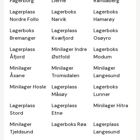
Fagerborg
Lierne
Randaberg
Lagerplass
Lagerboks
Lagerboks
Nordre Follo
Narvik
Hamarøy
Lagerboks
Lagerplass
Lagerboks
Bremanger
Kvæfjord
Osøyro
Lagerplass
Minilager Indre
Lagerboks
Åfjord
Østfold
Modum
Minilager
Minilager
Minilager
Åsane
Tromsdalen
Langesund
Minilager Hosle
Lagerplass
Lagerboks
Måsøy
Lunner
Lagerplass
Lagerplass
Minilager Hitra
Stord
Etne
Minilager
Lagerboks Røa
Lagerplass
Tjeldsund
Langesund