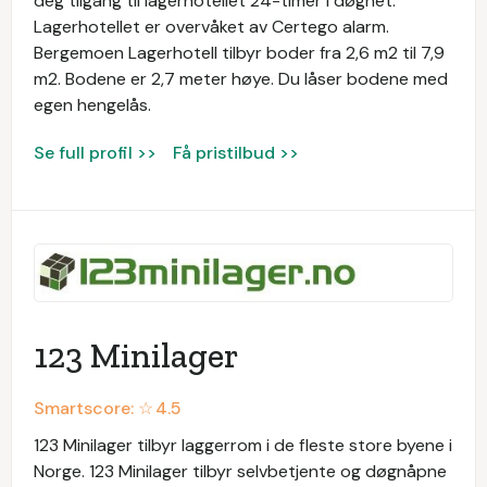
deg tilgang til lagerhotellet 24-timer i døgnet.
Lagerhotellet er overvåket av Certego alarm.
Bergemoen Lagerhotell tilbyr boder fra 2,6 m2 til 7,9
m2. Bodene er 2,7 meter høye. Du låser bodene med
egen hengelås.
Se full profil >>
Få pristilbud >>
123 Minilager
Smartscore: ☆
4.5
123 Minilager tilbyr laggerrom i de fleste store byene i
Norge. 123 Minilager tilbyr selvbetjente og døgnåpne