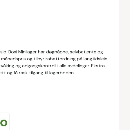
Oslo. Boxi Minilager har døgnåpne, selvbetjente og
t månedspris og tilbyr rabattordning på langtidsleie
våking og adgangskontroll i alle avdelinger. Ekstra
ett og få rask tilgang til lagerboden.