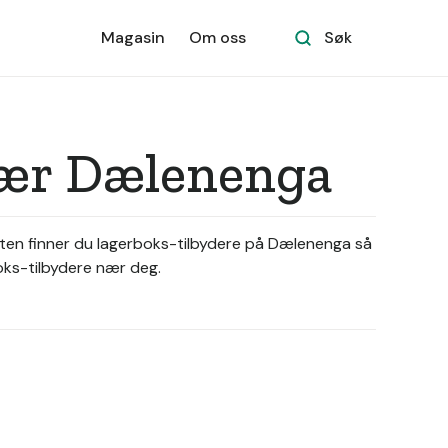
Magasin
Om oss
Søk
 nær Dælenenga
ikten finner du lagerboks-tilbydere på Dælenenga så
boks-tilbydere nær deg.