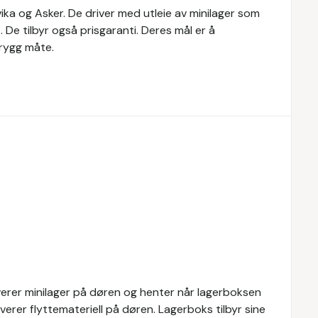
vika og Asker. De driver med utleie av minilager som
De tilbyr også prisgaranti. Deres mål er å
trygg måte.
everer minilager på døren og henter når lagerboksen
everer flyttemateriell på døren. Lagerboks tilbyr sine