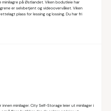
 minilagre på Østlandet. Viken bodutleie har
rene er selvbetjent og videoovervåket. Viken
rettelagt plass for lessing og lossing. Du har fri
nnen minilager. City Self-Storage leier ut minilager i