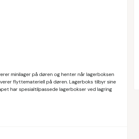
everer minilager på døren og henter når lagerboksen
everer flyttemateriell på døren. Lagerboks tilbyr sine
kapet har spesialtilpassede lagerbokser ved lagring