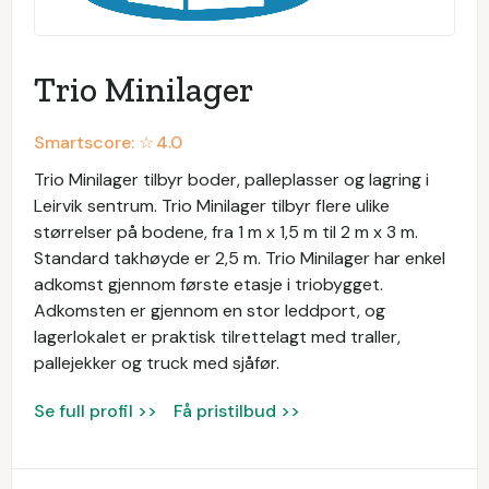
Trio Minilager
Smartscore: ☆
4.0
Trio Minilager tilbyr boder, palleplasser og lagring i
Leirvik sentrum. Trio Minilager tilbyr flere ulike
størrelser på bodene, fra 1 m x 1,5 m til 2 m x 3 m.
Standard takhøyde er 2,5 m. Trio Minilager har enkel
adkomst gjennom første etasje i triobygget.
Adkomsten er gjennom en stor leddport, og
lagerlokalet er praktisk tilrettelagt med traller,
pallejekker og truck med sjåfør.
Se full profil >>
Få pristilbud >>