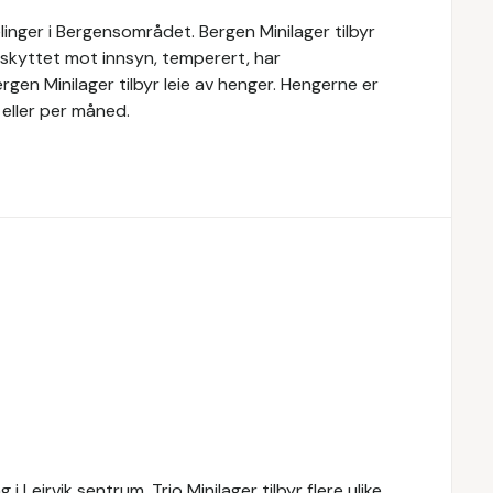
elinger i Bergensområdet. Bergen Minilager tilbyr
eskyttet mot innsyn, temperert, har
gen Minilager tilbyr leie av henger. Hengerne er
 eller per måned.
 i Leirvik sentrum. Trio Minilager tilbyr flere ulike