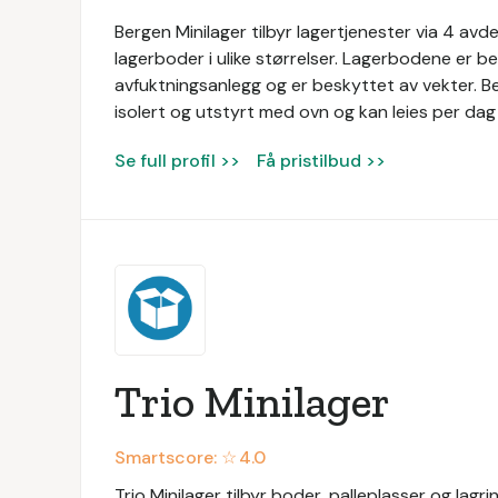
Bergen Minilager tilbyr lagertjenester via 4 avd
lagerboder i ulike størrelser. Lagerbodene er b
avfuktningsanlegg og er beskyttet av vekter. Ber
isolert og utstyrt med ovn og kan leies per dag
Se full profil >>
Få pristilbud >>
Trio Minilager
Smartscore: ☆
4.0
Trio Minilager tilbyr boder, palleplasser og lagring