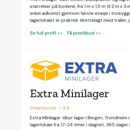
størrelser på bodene, fra 1 m x 1,5 m til 2 m x 3
enkel adkomst gjennom første etasje i triobyg
lagerlokalet er praktisk tilrettelagt med traller,
Se full profil >>
Få pristilbud >>
Extra Minilager
Smartscore: ☆
4.8
Extra Minilager tilbyr lager i Bergen, Trondheim o
lagerlokale fra 17-24 timer i døgnet, 365 dager i