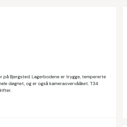
ger på Bjergsted. Lagerbodene er trygge, tempererte
pp hele døgnet, og er også kameraovervååket. T34
ifter.