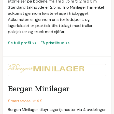
størrelser på bodene, fra 1 m x 1,5 m til 2 m x 3 m.
Standard takhøyde er 2,5 m. Trio Minilager har enkel
adkomst gjennom første etasje i triobygget.
Adkomsten er gjennom en stor leddport, og
lagerlokalet er praktisk tilrettelagt med traller,
pallejekker og truck med sjåfør.
Se full profil >>
Få pristilbud >>
Bergen Minilager
Smartscore: ☆
4.9
Bergen Minilager tilbyr lagertjenester via 4 avdelinger